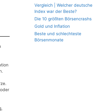
Vergleich | Welcher deutsche
Index war der Beste?
Die 10 größten Börsencrashs
Gold und Inflation
Beste und schlechteste
Börsenmonate
n
ation
n.
rze.
 oder
g,