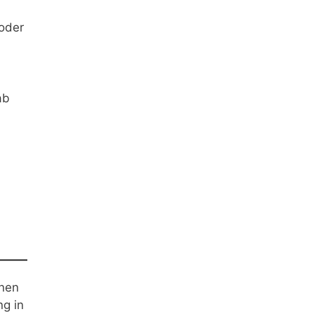
 oder
ab
onen
ng in