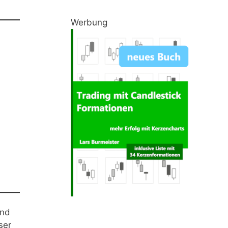
Werbung
und
ser