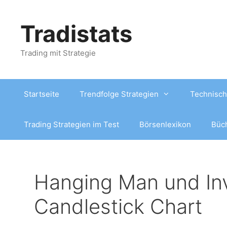
Zum
Inhalt
Tradistats
springen
Trading mit Strategie
Startseite
Trendfolge Strategien
Technisch
Trading Strategien im Test
Börsenlexikon
Büc
Hanging Man und In
Candlestick Chart