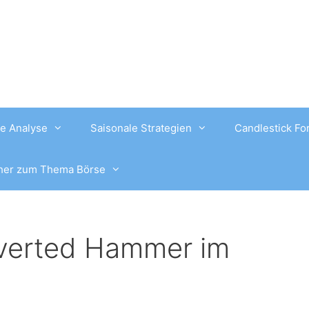
e Analyse
Saisonale Strategien
Candlestick Fo
her zum Thema Börse
verted Hammer im