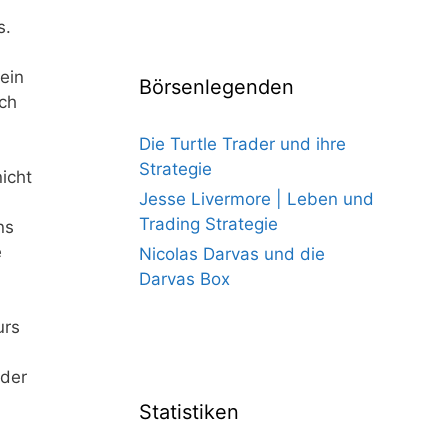
s.
ein
Börsenlegenden
ich
Die Turtle Trader und ihre
Strategie
icht
Jesse Livermore | Leben und
Trading Strategie
ns
e
Nicolas Darvas und die
Darvas Box
urs
eder
Statistiken