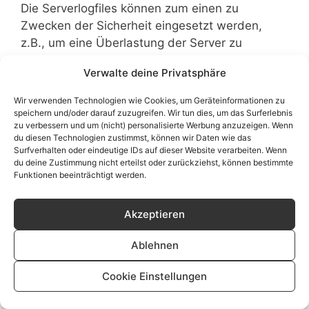
Die Serverlogfiles können zum einen zu
Zwecken der Sicherheit eingesetzt werden,
z.B., um eine Überlastung der Server zu
vermeiden (insbesondere im Fall von
Verwalte deine Privatsphäre
missbräuchlichen Angriffen, sogenannten
DDoS-Attacken) und zum anderen, um die
Wir verwenden Technologien wie Cookies, um Geräteinformationen zu
Auslastung der Server und ihre Stabilität
speichern und/oder darauf zuzugreifen. Wir tun dies, um das Surferlebnis
zu verbessern und um (nicht) personalisierte Werbung anzuzeigen. Wenn
sicherzustellen.
du diesen Technologien zustimmst, können wir Daten wie das
Surfverhalten oder eindeutige IDs auf dieser Website verarbeiten. Wenn
Content-Delivery-Network
: Wir setzen ein
du deine Zustimmung nicht erteilst oder zurückziehst, können bestimmte
Funktionen beeinträchtigt werden.
„Content-Delivery-Network“ (CDN) ein. Ein CDN
ist ein Dienst, mit dessen Hilfe Inhalte eines
Akzeptieren
Onlineangebotes, insbesondere große
Mediendateien, wie Grafiken oder Programm-
Ablehnen
Skripte, mit Hilfe regional verteilter und über
das Internet verbundener Server schneller und
Cookie Einstellungen
sicherer ausgeliefert werden können.