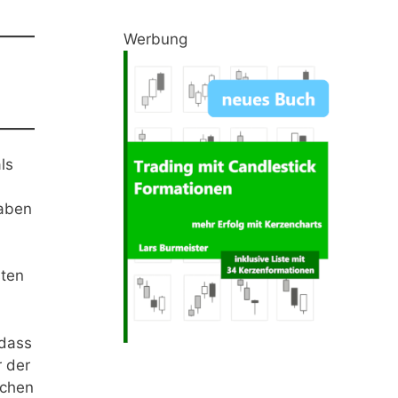
Werbung
ls
haben
sten
 dass
r der
ichen