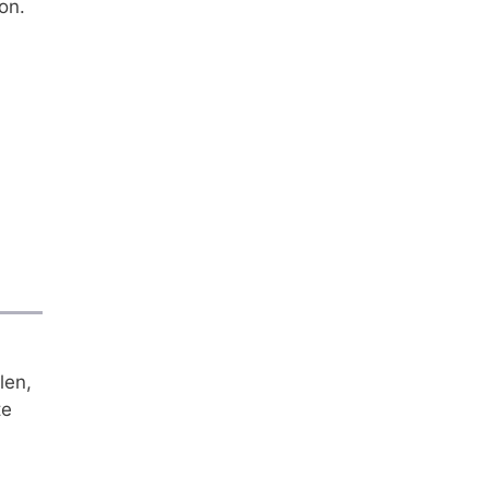
on.
len,
te