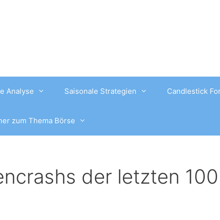
e Analyse
Saisonale Strategien
Candlestick Fo
her zum Thema Börse
encrashs der letzten 100