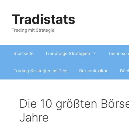
Zum
Inhalt
Tradistats
springen
Trading mit Strategie
Startseite
Trendfolge Strategien
Technisch
Trading Strategien im Test
Börsenlexikon
Büc
Die 10 größten Börs
Jahre