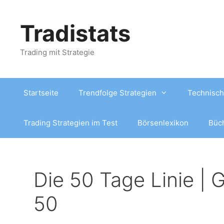
Zum
Inhalt
Tradistats
springen
Trading mit Strategie
Startseite
Trendfolge Strategien
Technisch
Trading Strategien im Test
Börsenlexikon
Büc
Die 50 Tage Linie |
50