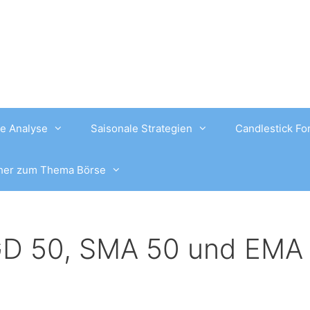
e Analyse
Saisonale Strategien
Candlestick Fo
her zum Thema Börse
 GD 50, SMA 50 und EMA