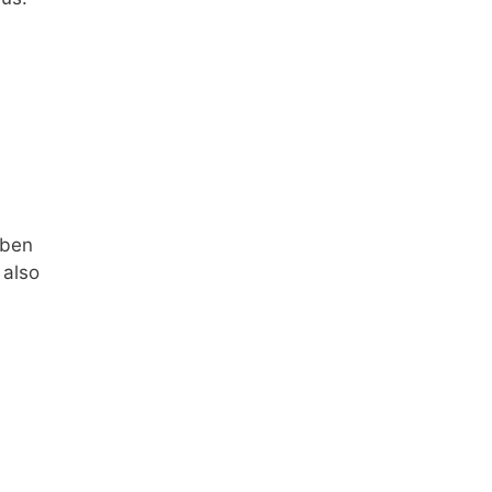
oben
 also