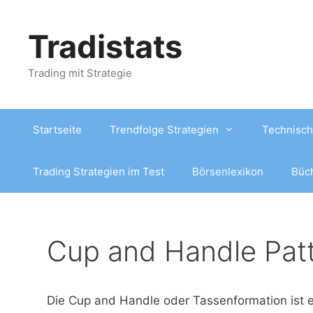
Zum
Inhalt
Tradistats
springen
Trading mit Strategie
Startseite
Trendfolge Strategien
Technisch
Trading Strategien im Test
Börsenlexikon
Büc
Cup and Handle Pat
Die Cup and Handle oder Tassenformation ist e