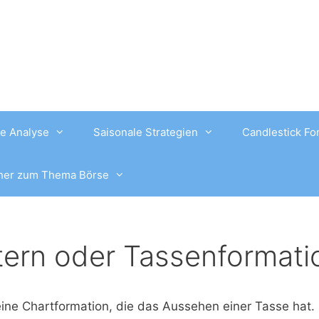
e Analyse
Saisonale Strategien
Candlestick Fo
her zum Thema Börse
tern oder Tassenformati
ine Chartformation, die das Aussehen einer Tasse hat. 