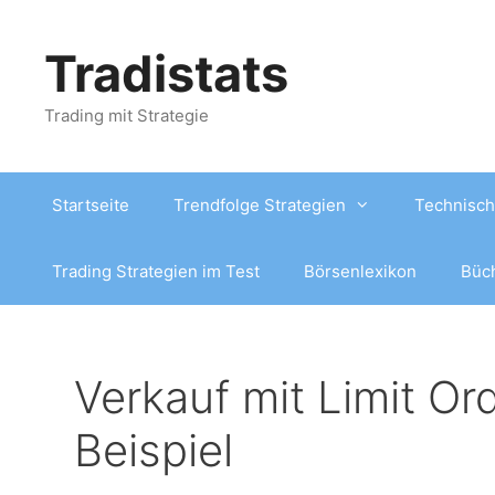
Zum
Inhalt
Tradistats
springen
Trading mit Strategie
Startseite
Trendfolge Strategien
Technisch
Trading Strategien im Test
Börsenlexikon
Büc
Verkauf mit Limit Or
Beispiel