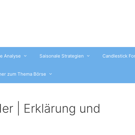
e Analyse
Saisonale Strategien
Candlestick Fo
her zum Thema Börse
der | Erklärung und