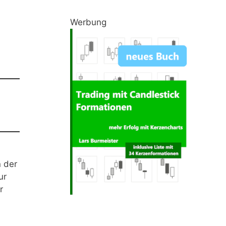
Werbung
s
n der
ur
r