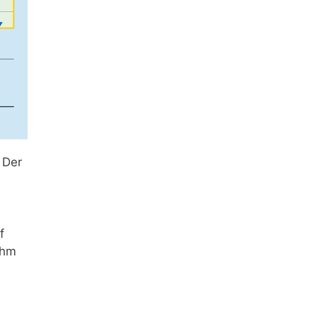
 Der
f
ihm