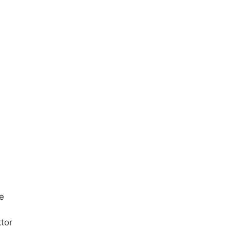
e
tor