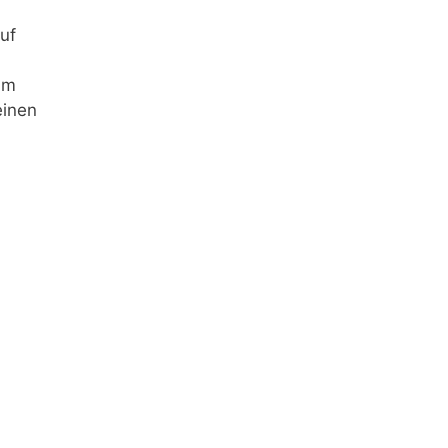
uf
Im
einen