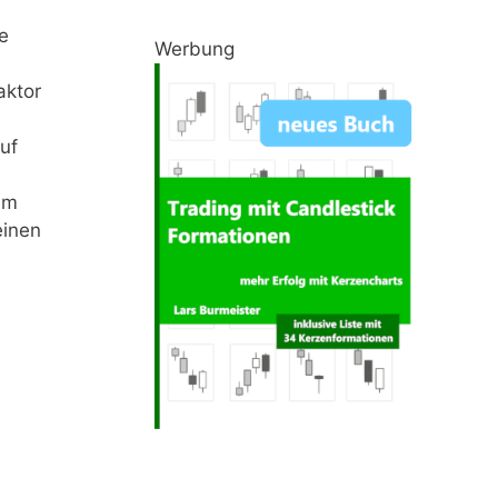
e
Werbung
aktor
uf
Im
einen