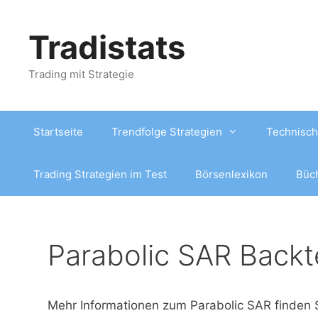
Zum
Inhalt
Tradistats
springen
Trading mit Strategie
Startseite
Trendfolge Strategien
Technisch
Trading Strategien im Test
Börsenlexikon
Büc
Parabolic SAR Backt
Mehr Informationen zum Parabolic SAR finden 