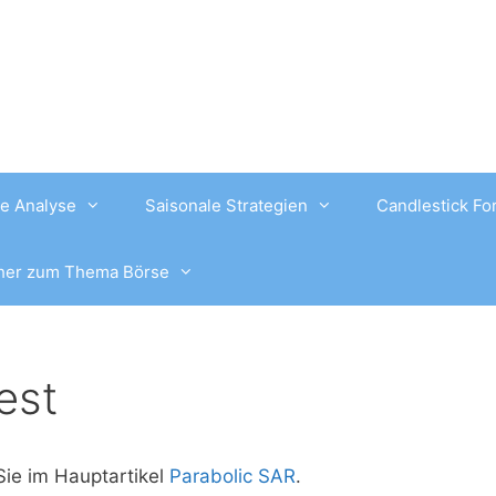
e Analyse
Saisonale Strategien
Candlestick Fo
her zum Thema Börse
est
Sie im Hauptartikel
Parabolic SAR
.