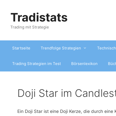
Zum
Inhalt
Tradistats
springen
Trading mit Strategie
Startseite
Trendfolge Strategien
Technisch
Trading Strategien im Test
Börsenlexikon
Büc
Doji Star im Candles
Ein Doji Star ist eine Doji Kerze, die durch eine