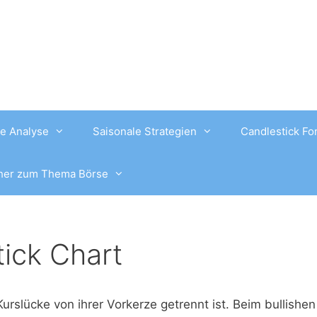
e Analyse
Saisonale Strategien
Candlestick Fo
her zum Thema Börse
tick Chart
 Kurslücke von ihrer Vorkerze getrennt ist. Beim bullishen