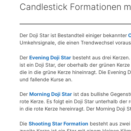
Candlestick Formationen mi
Der Doji Star ist Bestandteil einiger bekannter
C
Umkehrsignale, die einen Trendwechsel vorau
Der
Evening Doji Star
besteht aus drei Kerzen. 
ist ein Doji Star, der oberhalb der grünen Kerze
die in die grüne Kerze hineinragt. Die Evening
und fallende Kurse an.
Der
Morning Doji Star
ist das bullishe Gegenstü
rote Kerze. Es folgt ein Doji Star unterhalb der 
in die rote Kerze hereinragt. Der Morning Doji 
Die
Shooting Star Formation
besteht aus zwei 
zweite Kerze ist ein Star mit einem kleinen Kö