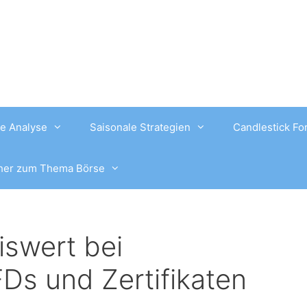
e Analyse
Saisonale Strategien
Candlestick Fo
her zum Thema Börse
iswert bei
Ds und Zertifikaten