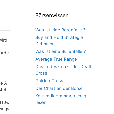
Börsenwissen
Was ist eine Bärenfalle ?
Buy and Hold Strategie |
wird
Definition
Was ist eine Bullenfalle ?
wurde
Average True Range
Das Todeskreuz oder Death
Cross
Golden Cross
ie A
Der Chart an der Börse
steht
Kerzendiagramme richtig
lesen
 110€
yings