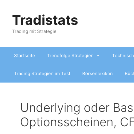
Zum
Inhalt
Tradistats
springen
Trading mit Strategie
Startseite
Trendfolge Strategien
Technisch
Trading Strategien im Test
Börsenlexikon
Büc
Underlying oder Bas
Optionsscheinen, CF