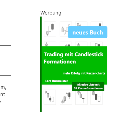
Werbung
am,
nt
e